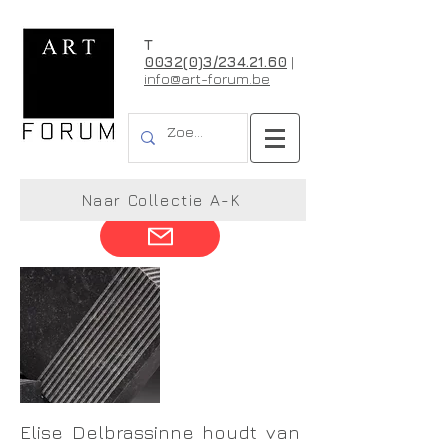
T
0032(0)3/234.21.60
|
info@art-forum.be
Elise Delbrassine
Naar Collectie A-K
Elise Delbrassinne houdt van