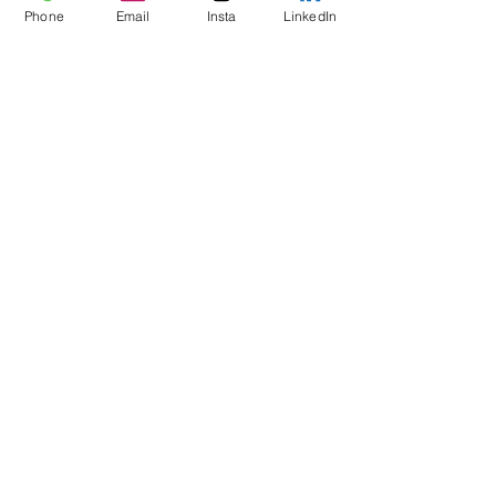
Phone
Email
Insta
LinkedIn
La Princesse
LIE018 | 30x30 | mixed media op papier op doek
6z0 | k | -