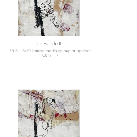
La Bande II
LIE015 | 45x32 | mixed media op papier op doek
| 7z0 | m | +