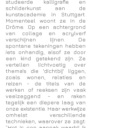
studeerde kalligrafie en
schilderkunst aan de
kunstacademie in Stuttgart.
Momenteel woont ze in de
Drôme. Op een achtergrond
van collage en acrylverf
verschijnen lijnen. De
spontane tekeningen hebben
iets onhandig, alsof ze door
een kind getekend zijn. Ze
vertellen lichtvoetig over
thema's die 'dichtbij' liggen,
zoals wonen, relaties en
reizen - de titels van de
werken of reeksen zijn vaak
veelzeggend - en raken
tegelijk een diepere laag van
onze existentie. Haar werkwijze
omhelst verschillende
technieken, waarover ze zegt:
“Het is een aanpak waarbij ik