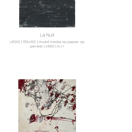
La Nuit
LIE012 | 150x102 | mixed media op papier op
paneel | c400 | m | +