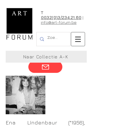
T
0032(0)3/234.21.60
|
info@art-forum.be
Ena Lindenbaur
Naar Collectie A-K
Ena Lindenbaur (°1956),