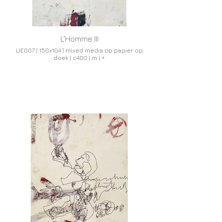
L'Homme III
LIE007 | 150x104 | mixed media op papier op
doek | c400 | m | +