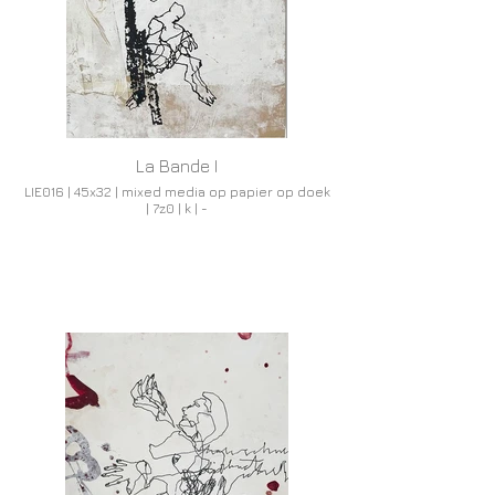
La Bande I
LIE016 | 45x32 | mixed media op papier op doek
| 7z0 | k | -