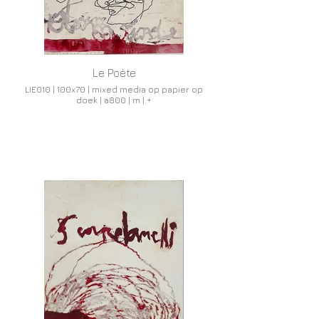
Le Poète
LIE010 | 100x70 | mixed media op papier op
doek | a800 | m | +