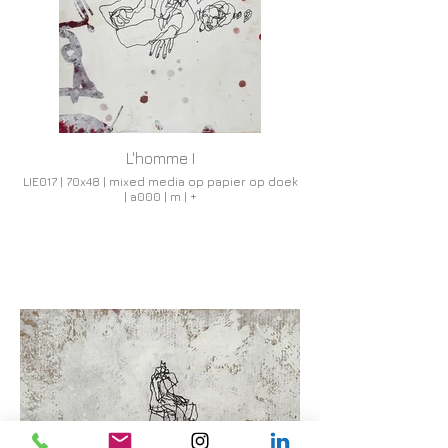
L'homme I
LIE017 | 70x48 | mixed media op papier op doek
| a000 | m | +