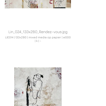
Lin_024_133x280_Rendez-vous.jpg
LIE014 | 133x280 | mixed media op papier | e000
| k | -