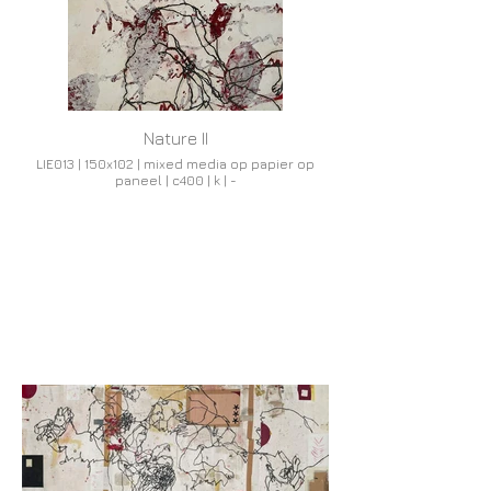
Nature II
LIE013 | 150x102 | mixed media op papier op
paneel | c400 | k | -