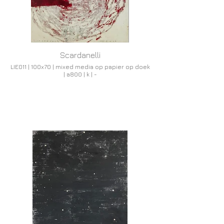
Scardanelli
LIE011 | 100x70 | mixed media op papier op doek
| a800 | k | -