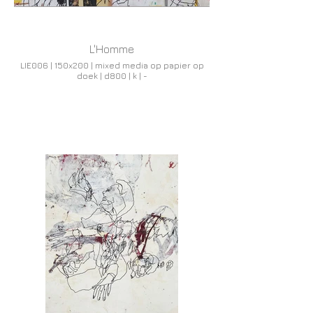
L'Homme
LIE006 | 150x200 | mixed media op papier op
doek | d800 | k | -