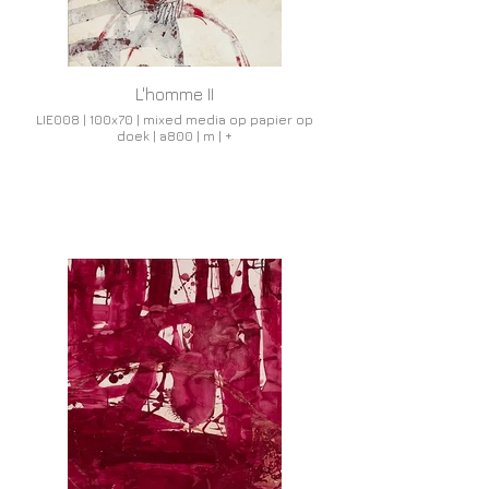
L'homme II
LIE008 | 100x70 | mixed media op papier op
doek | a800 | m | +