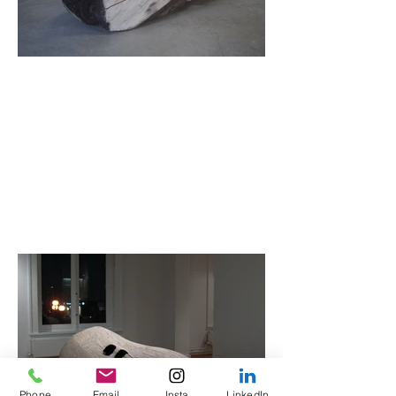
Phone
Email
Insta
LinkedIn