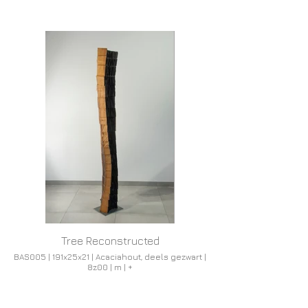
Tree Reconstructed
BAS005 | 191x25x21 | Acaciahout, deels gezwart |
8z00 | m | +