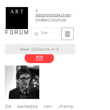
T
0032(0)3/234.21.60
|
info@art-forum.be
Jhemp Bastin
Naar Collectie A-K
De werkwijze van Jhemp