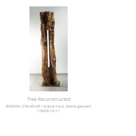
Tree Reconstructed
BAS004 | 216x40x45 | Acacia hout, deels gezwart
| 11e00 | m | +