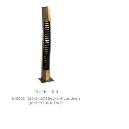
Zonder titel
BAS003 | 220x34x25 | Beukenhout, deels
gezwart | 9z00 | m | +