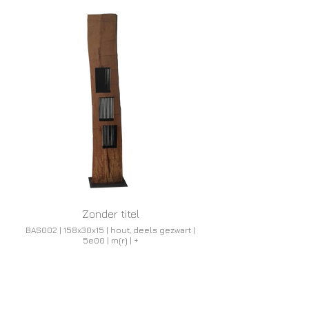
Zonder titel
BAS002 | 158x30x15 | hout, deels gezwart |
5e00 | m(r) | +