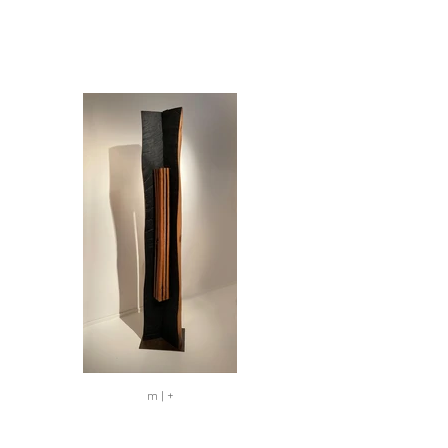
m | +