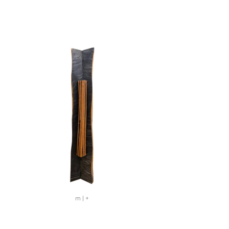
m | +