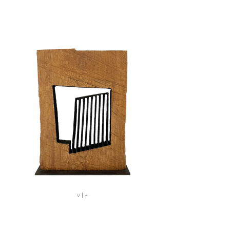
v | -