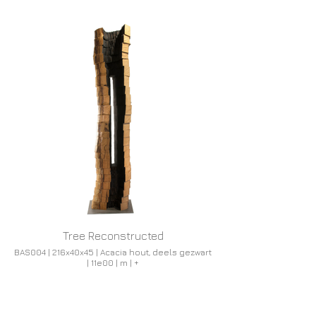
Tree Reconstructed
BAS004 | 216x40x45 | Acacia hout, deels gezwart
| 11e00 | m | +