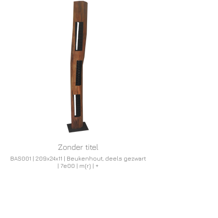
Zonder titel
BAS001 | 209x24x11 | Beukenhout, deels gezwart
| 7e00 | m(r) | +