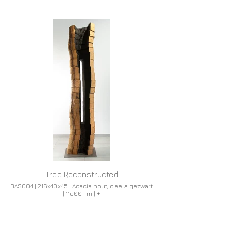
Tree Reconstructed
BAS004 | 216x40x45 | Acacia hout, deels gezwart
| 11e00 | m | +