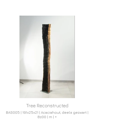
Tree Reconstructed
BAS005 | 191x25x21 | Acaciahout, deels gezwart |
8z00 | m | +