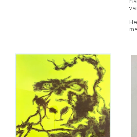
na
va
He
ma