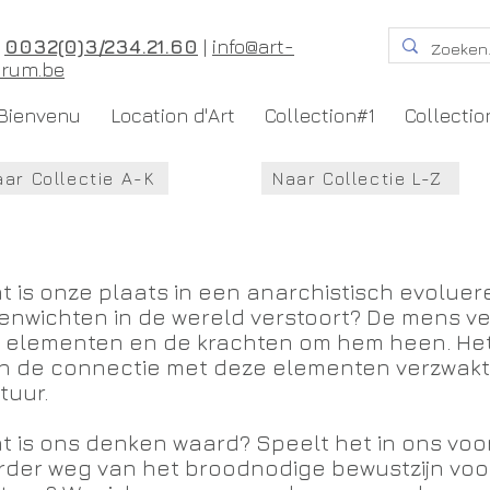
T
0032(0)3/234.21.60
|
info@art-
orum.be
Bienvenu
Location d'Art
Collection#1
Collectio
aar Collectie A-K
Naar Collectie L-Z
t is onze plaats in een anarchistisch evolue
enwichten in de wereld verstoort? De mens ver
 elementen en de krachten om hem heen. Het
n de connectie met deze elementen verzwakt
tuur.
t is ons denken waard? Speelt het in ons voord
rder weg van het broodnodige bewustzijn voor