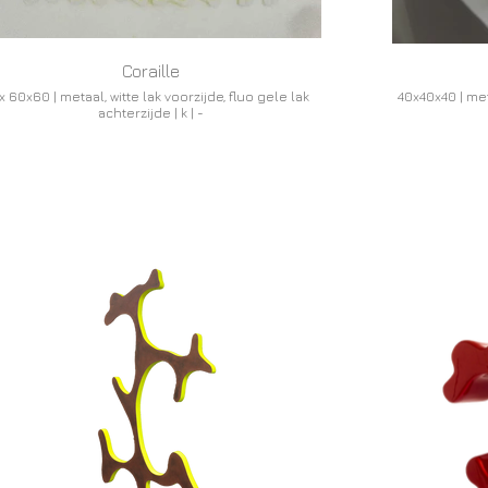
Coraille
x 60x60 | metaal, witte lak voorzijde, fluo gele lak
40x40x40 | meta
achterzijde | k | -