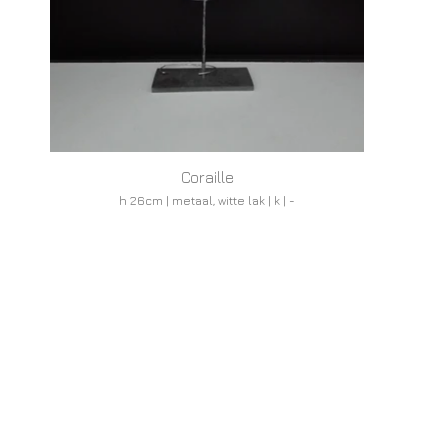
Coraille
h 26cm | metaal, witte lak | k | -