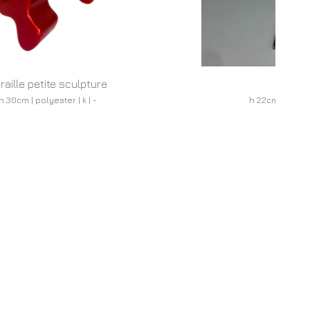
raille petite sculpture
Cora
h 30cm | polyester | k | -
h 22cm | metaal, 