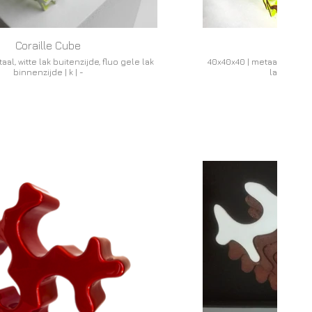
Coraille Cube
Corail
al, witte lak buitenzijde, fluo gele lak
40x40x40 | metaal, roestkl
binnenzijde | k | -
lak binnenz