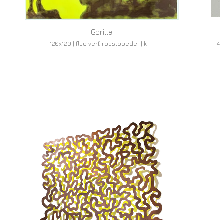
Gorille
120x120 | fluo verf, roestpoeder | k | -
4