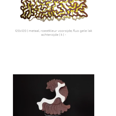
120x120 | metaal, roestkleur voorzijde, fluo gele lak
achterzijde | k | -