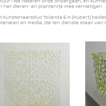
tuur? We riskeren onze ondergaan, en kunnen
n het dieren- en plantenrijk mee vernietigen...
t kunstenaarsduo Yolanda & H (Hubert) bedien
terialen en media, die ten dienste staan van