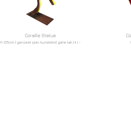
Coraille Statue
Co
h 135cm | geroest ijzer, kunststof, gele lak | k | -