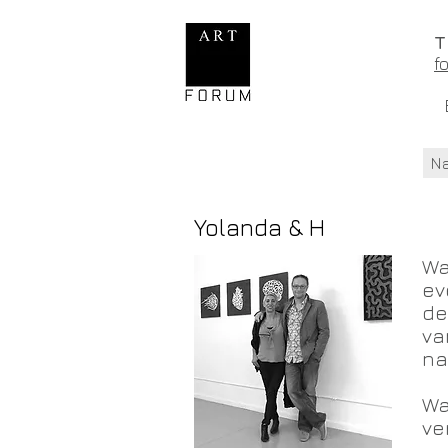
f
N
Yolanda & H
Wa
ev
de
va
na
Wa
ve