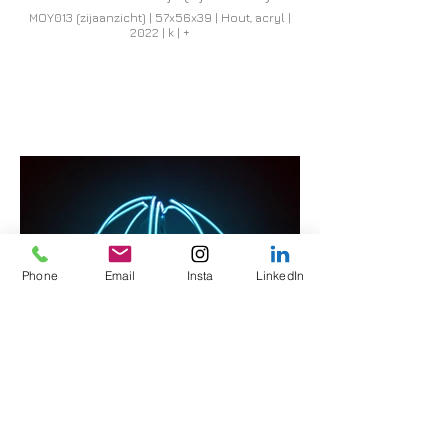
MOY013 (zijaanzicht) | 57x56x39 | Hout, acryl |
2022 | k | +
Phone
Email
Insta
LinkedIn