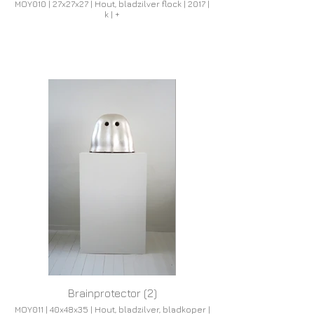
MOY010 | 27x27x27 | Hout, bladzilver flock | 2017 |
k | +
Brainprotector (2)
MOY011 | 40x48x35 | Hout, bladzilver, bladkoper |