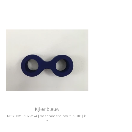
Kijker blauw
MOY005 | 18x7,5x4 | beschilderd hout | 2018 | k |
+