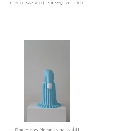
MOY013 | 57x56x39 | Hout, acryl | 2022 | k | +
Klein Blauw Meisje (zijaanzicht)