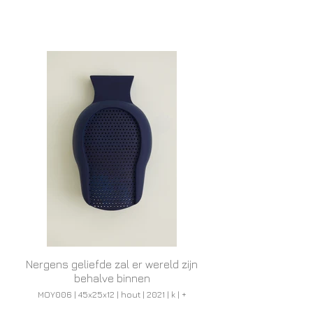
Nergens geliefde zal er wereld zijn
behalve binnen
MOY006 | 45x25x12 | hout | 2021 | k | +