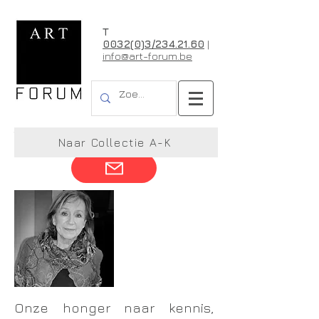
T
0032(0)3/234.21.60
|
info@art-forum.be
Yvonne Mostard
Naar Collectie A-K
Onze honger naar kennis,