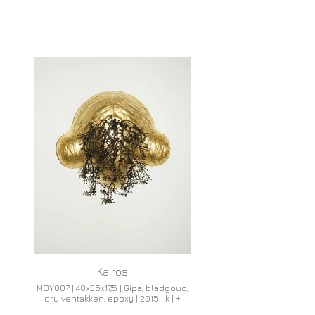
Kairos
MOY007 | 40x35x17,5 | Gips, bladgoud,
druiventakken, epoxy | 2015 | k | +