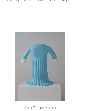
MOY012 | 56x40x26 | Hout Flock Lak | 2017 | k | +
Klein Blauw Meisje