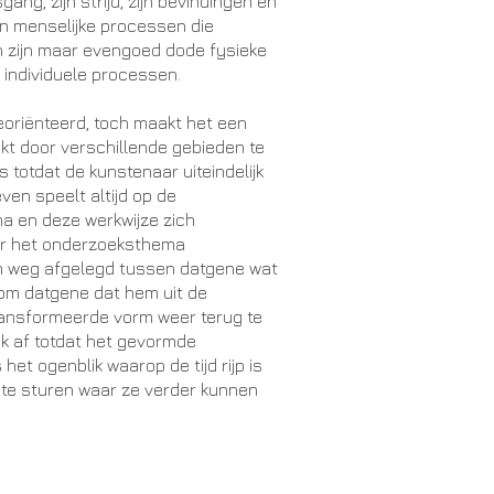
ng, zijn strijd, zijn bevindingen en
en menselijke processen die
n zijn maar evengoed dode fysieke
individuele processen.
georiënteerd, toch maakt het een
ijkt door verschillende gebieden te
 totdat de kunstenaar uiteindelijk
ven speelt altijd op de
ema en deze werkwijze zich
or het onderzoeksthema
en weg afgelegd tussen datgene wat
’ om datgene dat hem uit de
ransformeerde vorm weer terug te
ak af totdat het gevormde
 het ogenblik waarop de tijd rijp is
te sturen waar ze verder kunnen