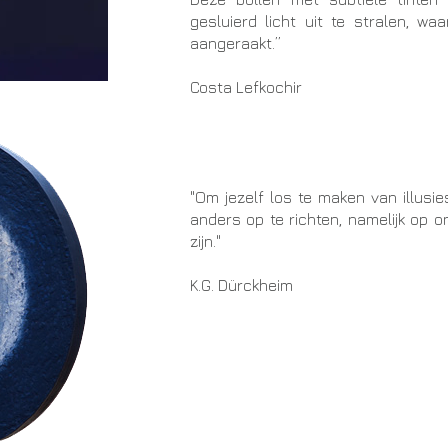
gesluierd licht uit te stralen, w
aangeraakt.”
Costa Lefkochir
"Om jezelf los te maken van illusie
anders op te richten, namelijk op 
zijn."
K.G. Dürckheim