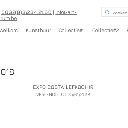
T
0032(0)3/234.21.60
|
info@art-
orum.be
Welkom
Kunsthuur
Collectie#1
Collectie#2
2018
EXPO COSTA LEFKOCHIR
VERLENGD TOT 25/01/2018