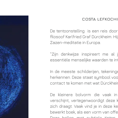
COSTA LEFKOCHIR
De tentoonstelling is een reis doo
filosoof Karlfried Graf Dürckheim. H
Zazen-meditatie in Europa.
“Zijn denkwijze inspireert me a
essentiële menselijke waarden te in
In de meeste schilderijen, tekeni
herkennen. Deze staat symbool voo
contact te komen met wat Dürckheim 
De kleinere bolvorm die vaak i
verschijnt, vertegenwoordigt deze 
zich draagt. Vaak vind je in deze 
bewerkt boek, als een vorm van off
Deze bollen met subtiele tinten 