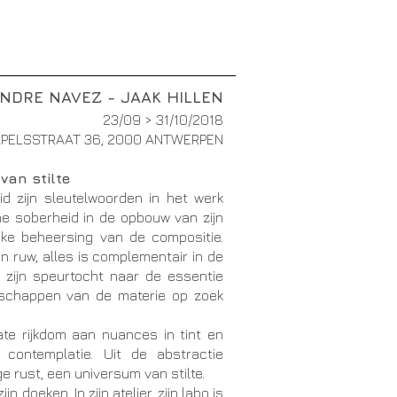
NDRE NAVEZ - JAAK HILLEN
23/09 > 31/10/2018
PELSSTRAAT 36, 2000 ANTWERPEN
van stilte
id zijn sleutelwoorden in het werk
he soberheid in de opbouw van zijn
ijke beheersing van de compositie.
 en ruw, alles is complementair in de
n zijn speurtocht naar de essentie
ndschappen van de materie op zoek
cate rijkdom aan nuances in tint en
 contemplatie. Uit de abstractie
e rust, een universum van stilte.
n doeken. In zijn atelier, zijn labo is