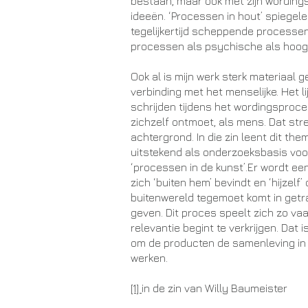
bestaan, maar ook met zijn wordingsga
ideeën. ‘Processen in hout’ spiegel
tegelijkertijd scheppende processe
processen als psychische als hoog 
Ook al is mijn werk sterk materiaal 
verbinding met het menselijke. Het l
schrijden tijdens het wordingsproces
zichzelf ontmoet, als mens. Dat stre
achtergrond. In die zin leent dit th
uitstekend als onderzoeksbasis vo
‘processen in de kunst’.Er wordt e
zich ‘buiten hem’ bevindt en ‘hijzelf
buitenwereld tegemoet komt in get
geven. Dit proces speelt zich zo va
relevantie begint te verkrijgen. Dat is
om de producten de samenleving in 
werken.
[1]
in de zin van Willy Baumeister