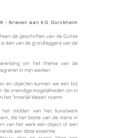
 - Brieven aan K.G. Dürckheim
rheen de geschriften van de Duitse
ij is één van de grondleggers van de
l jarenlang om het thema van de
tegreren in mijn werken.
ngen en objecten kunnen we een bol
r de oneindige mogelijkheden om in
het ‘Innerlijk Wezen’ noemt.
n het midden van het kunstwerk
kern, die het beste van de mens in
kern van het werk een object of een
erande aan deze essentie.
blauw, oker en oranje lijken een