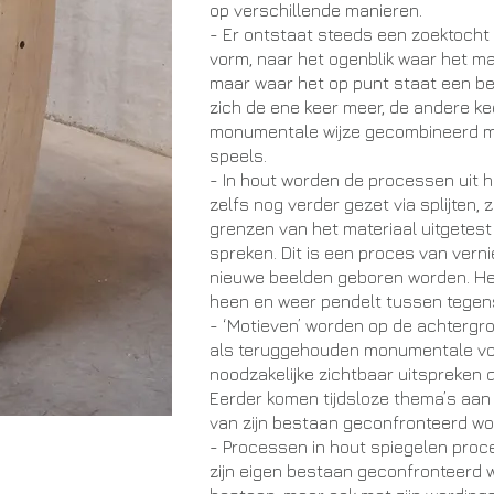
op verschillende manieren.
- Er ontstaat steeds een zoektocht
vorm, naar het ogenblik waar het ma
maar waar het op punt staat een be
zich de ene keer meer, de andere ke
monumentale wijze gecombineerd m
speels.
- In hout worden de processen uit 
zelfs nog verder gezet via splijten,
grenzen van het materiaal uitgetest 
spreken. Dit is een proces van vern
nieuwe beelden geboren worden. Het
heen en weer pendelt tussen tegens
- ‘Motieven’ worden op de achtergr
als teruggehouden monumentale vo
noodzakelijke zichtbaar uitspreken 
Eerder komen tijdsloze thema’s aa
van zijn bestaan geconfronteerd wo
- Processen in hout spiegelen proce
zijn eigen bestaan geconfronteerd w