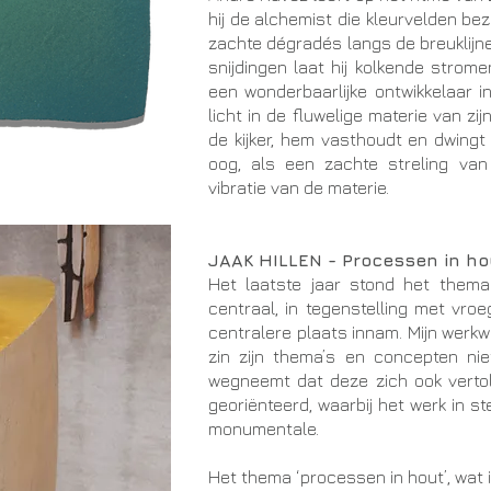
hij de alchemist die kleurvelden be
zachte dégradés langs de breuklijne
snijdingen laat hij kolkende strom
een wonderbaarlijke ontwikkelaar i
licht in de fluwelige materie van zi
de kijker, hem vasthoudt en dwingt 
oog, als een zachte streling van
vibratie van de materie.
JAAK HILLEN - Processen in ho
Het laatste jaar stond het thema
centraal, in tegenstelling met vro
centralere plaats innam. Mijn werkwi
zin zijn thema’s en concepten nie
wegneemt dat deze zich ook vertol
georiënteerd, waarbij het werk in s
monumentale.
Het thema ‘processen in hout’, wat i