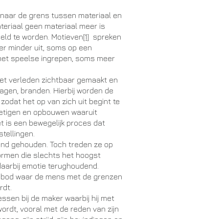
 naar de grens tussen materiaal en
teriaal geen materiaal meer is
eld te worden. Motieven
[1]
spreken
er minder uit, soms op een
et speelse ingrepen, soms meer
het verleden zichtbaar gemaakt en
 zagen, branden. Hierbij worden de
zodat het op van zich uit begint te
ietigen en opbouwen waaruit
 is een bewegelijk proces dat
tellingen.
ond gehouden. Toch treden ze op
rmen die slechts het hoogst
daarbij emotie terughoudend.
n bod waar de mens met de grenzen
rdt.
ssen bij de maker waarbij hij met
ordt, vooral met de reden van zijn