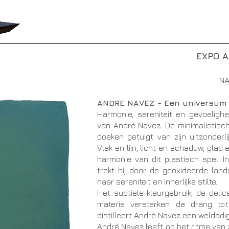
EXPO A
NA
ANDRE NAVEZ -
Een universum 
Harmonie, sereniteit en gevoelighe
van André Navez. De minimalistisc
doeken getuigt van zijn uitzonderl
Vlak en lijn, licht en schaduw, glad
harmonie van dit plastisch spel. I
trekt hij door de geoxideerde la
naar sereniteit en innerlijke stilte.
Het subtiele kleurgebruik, de deli
materie versterken de drang tot
distilleert André Navez een weldadig
André Navez leeft op het ritme van zij