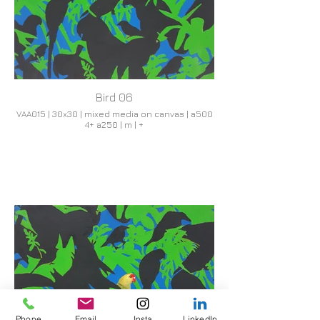
Bird 06
VAA015 | 30x30 | mixed media on canvas | a500
4+ a250 | m | +
Phone
Email
Insta
LinkedIn