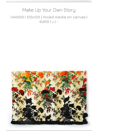
Make Up Your Own Story
VAA003 | 120x120 | mixed media on canvas |
6d00 | v | -