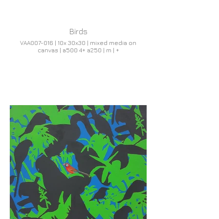
Birds
VAA007-016 | 10x 30x30 | mixed media on
canvas | a500 4+ a250 | m | +