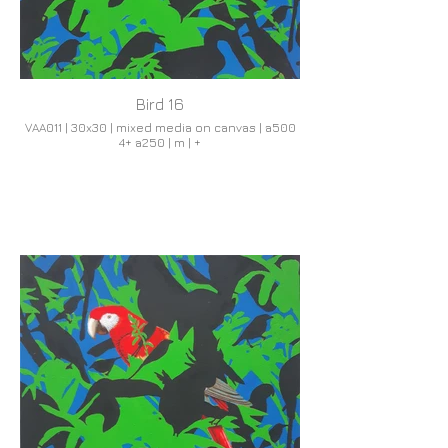
Bird 16
VAA011 | 30x30 | mixed media on canvas | a500
4+ a250 | m | +