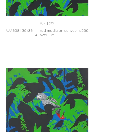
Bird 23
VAA008 | 30x30 | mixed media on canvas | a500
4+ a250 | m | +