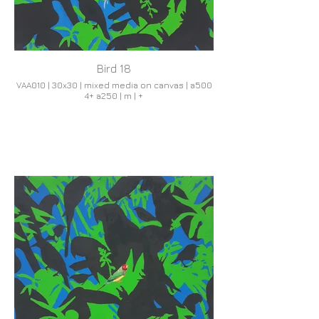
Bird 18
VAA010 | 30x30 | mixed media on canvas | a500
4+ a250 | m | +