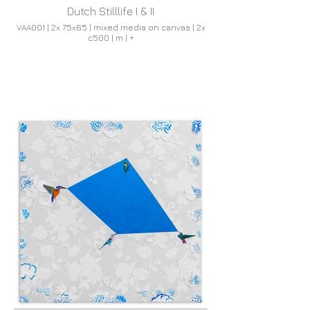
Dutch Stilllife I & II
VAA001 | 2x 75x65 | mixed media on canvas | 2x
c500 | m | +