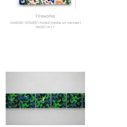
Fireworks
VAA006 | 120x85 | mixed media on canvas |
5e00 | m | +