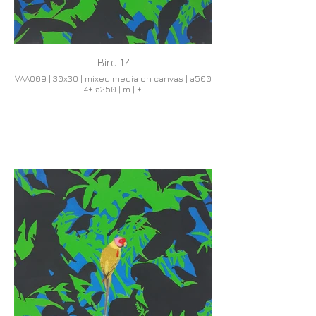
Bird 17
VAA009 | 30x30 | mixed media on canvas | a500
4+ a250 | m | +