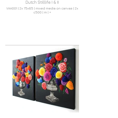
Dutch Stilllife I & II
VAA001 | 2x 75x65 | mixed media on canvas | 2x
c500 | m | +