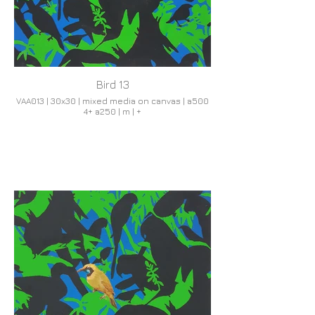
Bird 13
VAA013 | 30x30 | mixed media on canvas | a500
4+ a250 | m | +