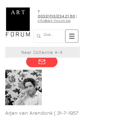
T
0032(0)3/234.21.60
|
info@art-forum.be
Arjan van Arendonk
Naar Collectie A-K
Arjan van Arendonk (
31-7-1957