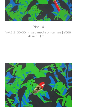
Bird 14
VAA012 | 30x30 | mixed media on canvas | a500
4+ a250 | m | +