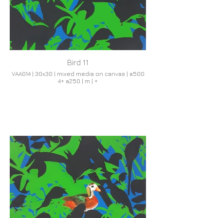
Bird 11
VAA014 | 30x30 | mixed media on canvas | a500
4+ a250 | m | +