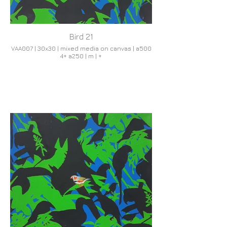
Bird 21
VAA007 | 30x30 | mixed media on canvas | a500
4+ a250 | m | +