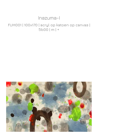
Inazuma-I
FUM001 | 100x170 | acryl op katoen op canvas |
5b00 | m | +