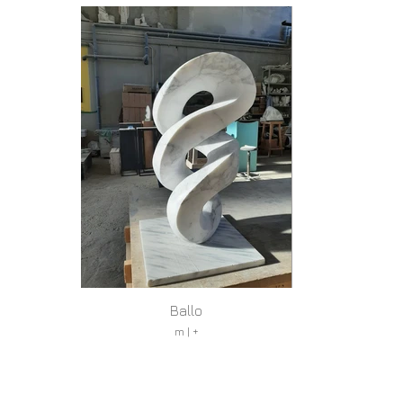
Ballo
m | +