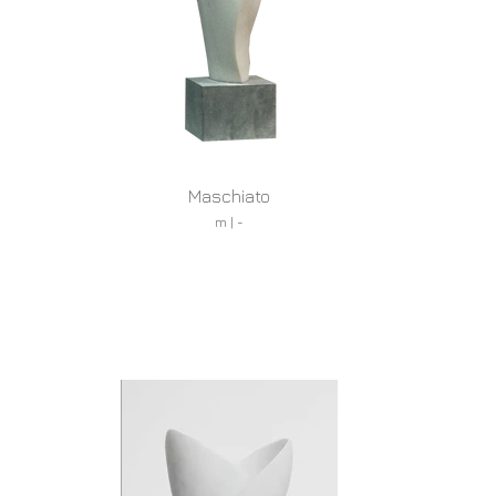
Maschiato
m | -