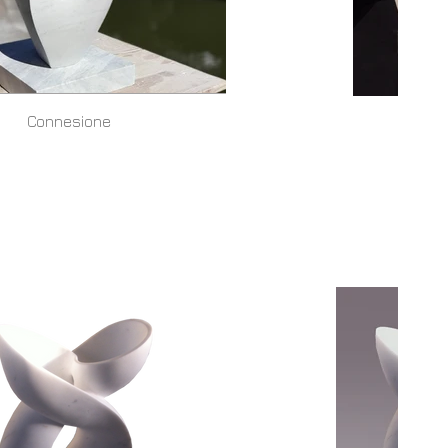
Connesione
Ga