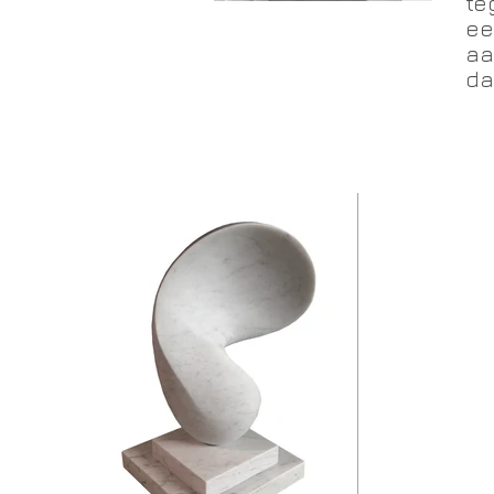
te
ee
aa
da