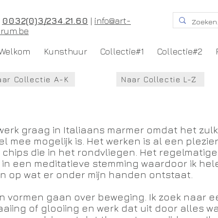
T
0032(0)3/234.21.60
|
info@art-
orum.be
Welkom
Kunsthuur
Collectie#1
Collectie#2
aar Collectie A-K
Naar Collectie L-Z
 werk graag in Italiaans marmer omdat het zulk
el mee mogelijk is. Het werken is al een plezier
 chips die in het rondvliegen. Het regelmatige
j in een meditatieve stemming waardoor ik h
n op wat er onder mijn handen ontstaat.
jn vormen gaan over beweging. Ik zoek naar 
aaiing of glooiing en werk dat uit door alles wat