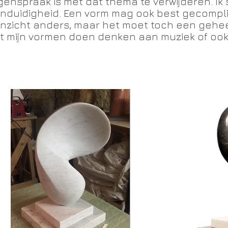
genspraak is met dat thema te verwijderen. Ik
nduidigheid. Een vorm mag ook best gecomplic
nzicht anders, maar het moet toch een geheel
t mijn vormen doen denken aan muziek of ook