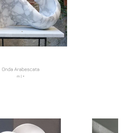
Onda Arabescata
Accog
m | +