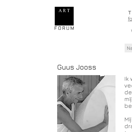
f
N
Guus Jooss
Ik
ve
de
mi
be
Mi
dr