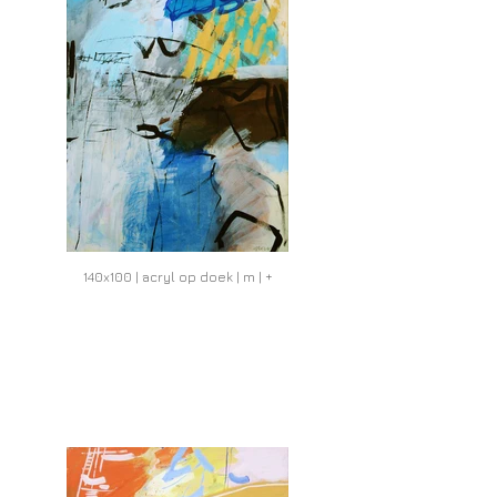
140x100 | acryl op doek | m | +