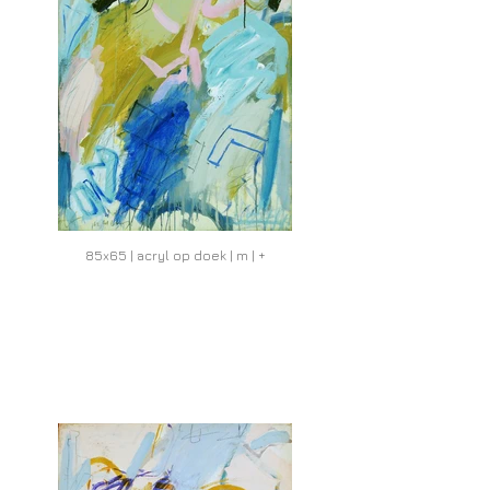
85x65 | acryl op doek | m | +