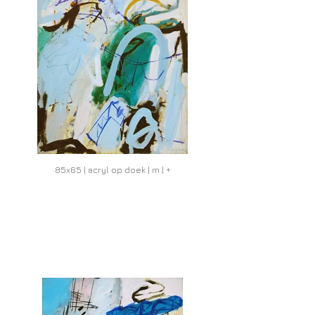
85x65 | acryl op doek | m | +