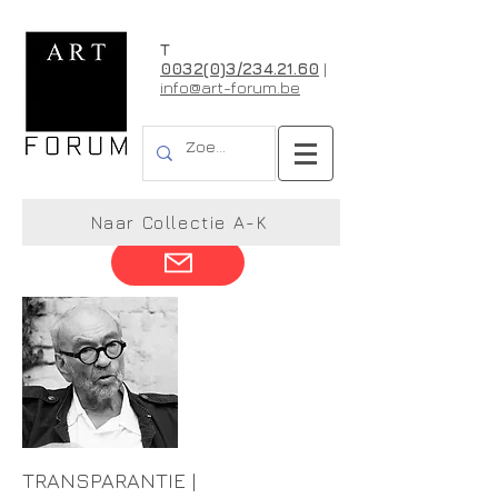
T
0032(0)3/234.21.60
|
info@art-forum.be
Luc Brusselmans
Naar Collectie A-K
TRANSPARANTIE |