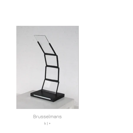
Brusselmans
k | +