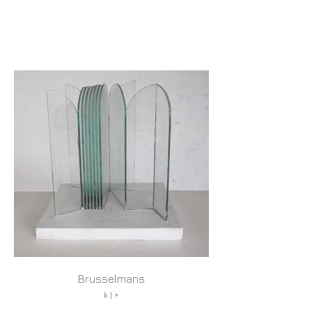
Brusselmans
k | +