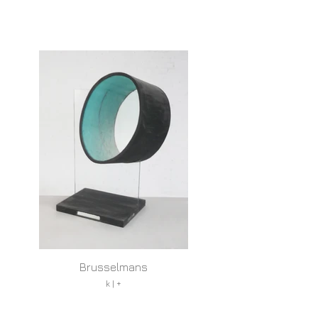
Brusselmans
k | +