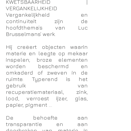
KWETSBAARHEID |
VERGANKELIJKHEID
Vergankelijkheid en
continuïteit zijn de
hoofdthema’s van Luc
Brusselmans’ werk.
Hij creëert objecten waarin
materie en leegte op mekaar
inspelen; broze elementen
worden beschermd en
omkaderd of zweven in de
ruimte. Typerend is het
gebruik van
recuperatiemateriaal, zink,
lood, verroest ijzer, glas,
papier, pigment …
De behoefte aan
transparantie en aan
doorbreken van materie is