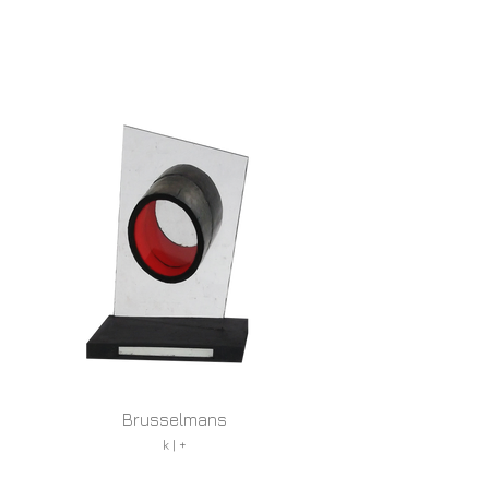
Brusselmans
k | +