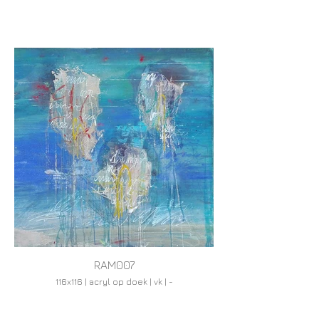
RAM007
116x116 | acryl op doek | vk | -