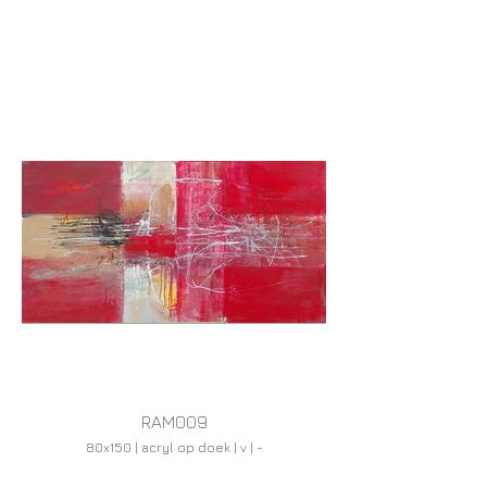
RAM009
80x150 | acryl op doek | v | -