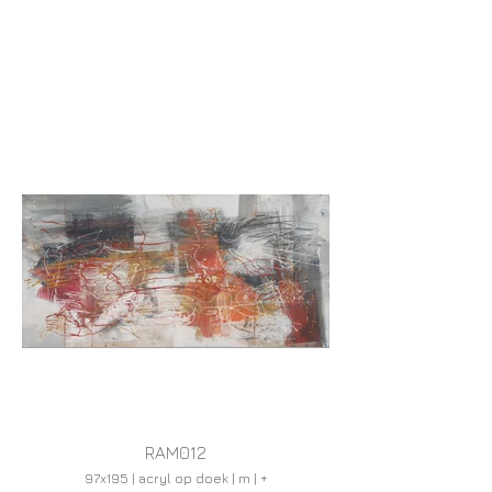
RAM012
97x195 | acryl op doek | m | +