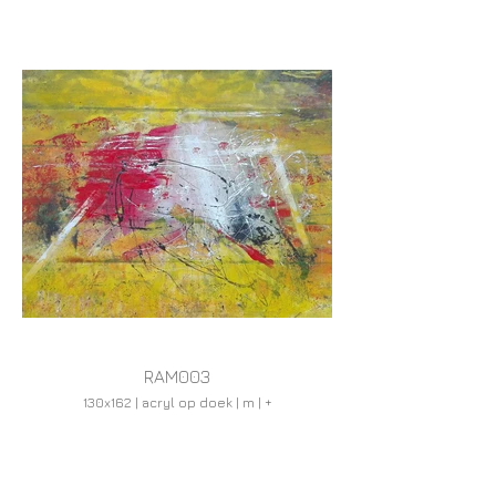
RAM003
130x162 | acryl op doek | m | +