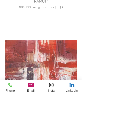
RAM017
100x100 | acryl op doek | m | +
Phone
Email
Insta
LinkedIn