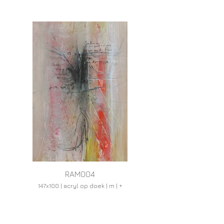
RAM004
147x100 | acryl op doek | m | +