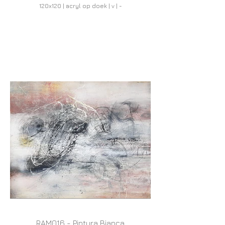
120x120 | acryl op doek | v | -
RAM016 - Pintura Bianca