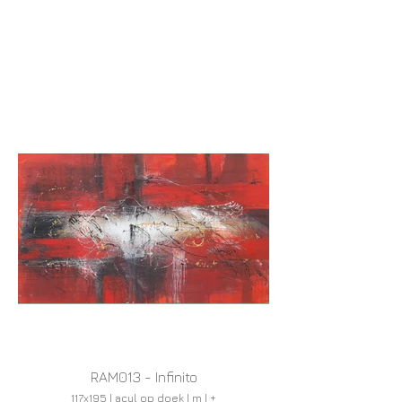
RAM013 - Infinito
117x195 | acyl op doek | m | +