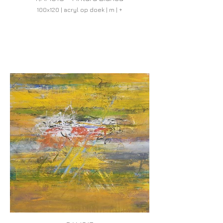
100x120 | acryl op doek | m | +