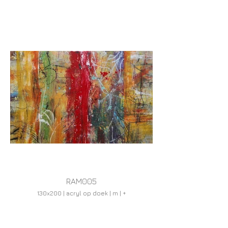
RAM005
130x200 | acryl op doek | m | +