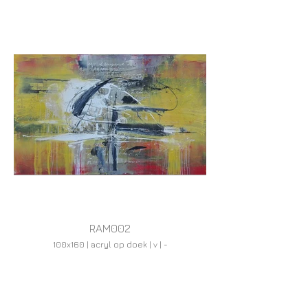
RAM002
100x160 | acryl op doek | v | -