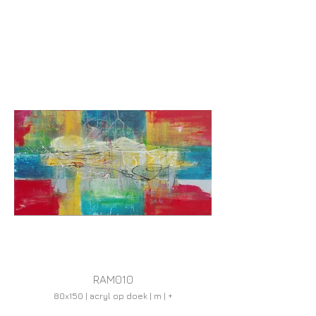
RAM010
80x150 | acryl op doek | m | +