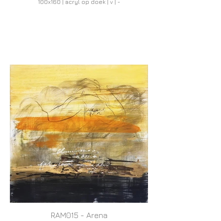
100x160 | acryl op doek | v | -
RAM015 - Arena