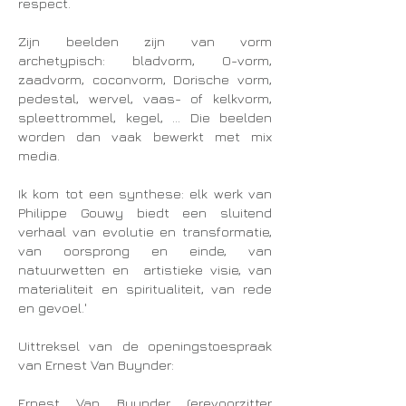
respect.
Zijn beelden zijn van vorm
archetypisch: bladvorm, O-vorm,
zaadvorm, coconvorm, Dorische vorm,
pedestal, wervel, vaas- of kelkvorm,
spleettrommel, kegel, … Die beelden
worden dan vaak bewerkt met mix
media.
Ik kom tot een synthese: elk werk van
Philippe Gouwy biedt een sluitend
verhaal van evolutie en transformatie,
van oorsprong en einde, van
natuurwetten en artistieke visie, van
materialiteit en spiritualiteit, van rede
en gevoel.'
Uittreksel van de openingstoespraak
van Ernest Van Buynder:
Ernest Van Buynder (erevoorzitter