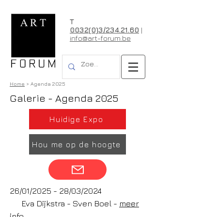
T
0032(0)3/234.21.60
|
info@art-forum.be
Home
> Agenda 2025
Galerie - Agenda 2025
Huidige Expo
Hou me op de hoogte
26/01/2025 - 28/03/2024
Eva Dijkstra - Sven Boel -
meer
info