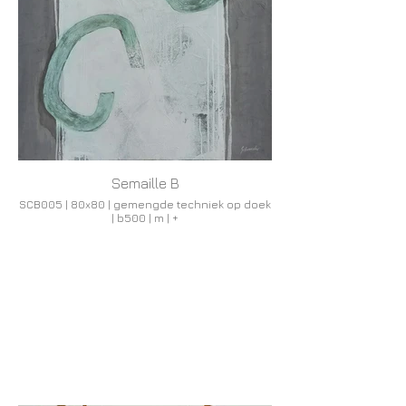
Semaille B
SCB005 | 80x80 | gemengde techniek op doek
| b500 | m | +