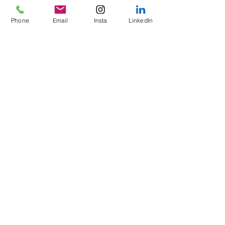
Phone
Email
Insta
LinkedIn
serie "Vue d'en bas" (3)
SCB009 | 42x32 | gemengde techniek op
papier, ingelijst | 9b0 | m | +