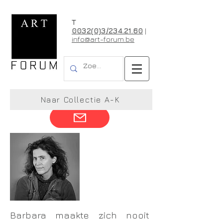
T
0032(0)3/234.21.60
|
info@art-forum.be
Barbara Schroeder
Naar Collectie A-K
Barbara maakte zich nooit