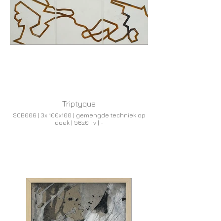
Triptyque
SCB006 | 3x 100x100 | gemengde techniek op
doek | 56z0 | v | -