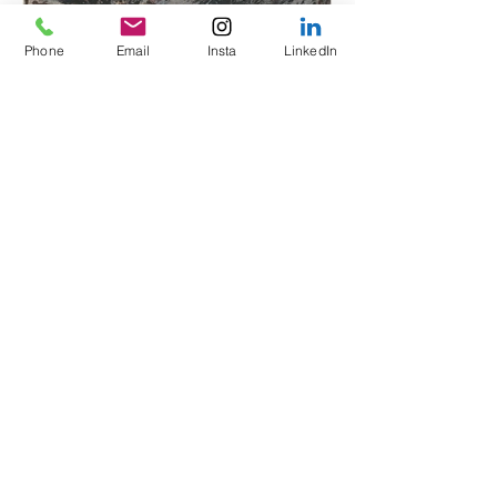
Phone
Email
Insta
LinkedIn
50x65 | gemengde techniek op doek | m | +