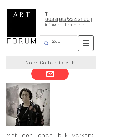
T
0032(0)3/234.21.60
|
info@art-forum.be
Chris Meulemans
Naar Collectie A-K
Met een open blik verkent