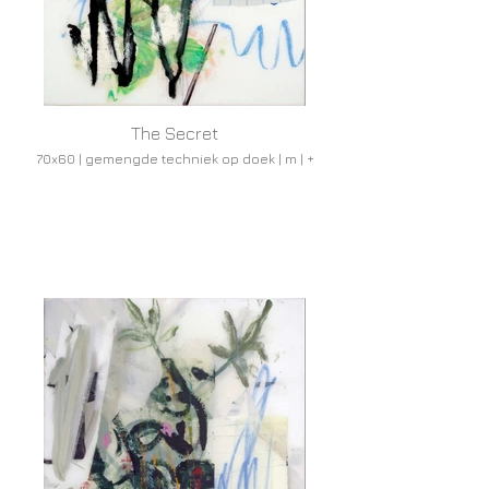
The Secret
70x60 | gemengde techniek op doek | m | +