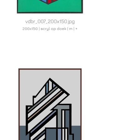
vdbr_007_200x150.jpg
200x150 | acryl op doek | m | +