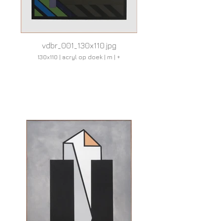
vdbr_001_130x110.jpg
130x110 | acryl op doek | m | +