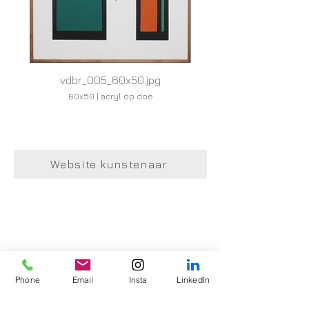
vdbr_005_60x50.jpg
60x50 | acryl op doe
Website kunstenaar
Phone
Email
Insta
LinkedIn