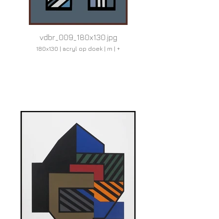
vdbr_009_180x130.jpg
180x130 | acryl op doek | m | +