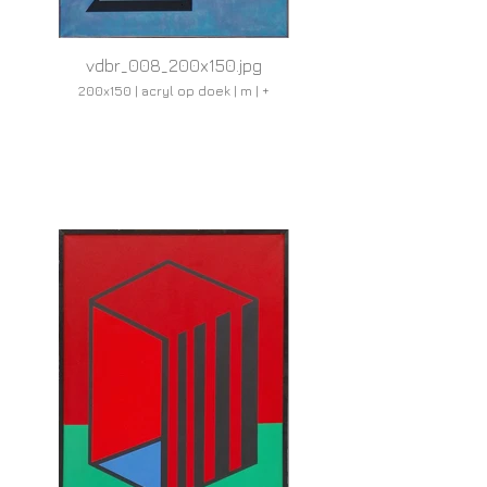
vdbr_008_200x150.jpg
200x150 | acryl op doek | m | +