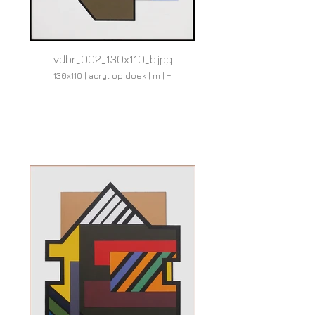
vdbr_002_130x110_b.jpg
130x110 | acryl op doek | m | +