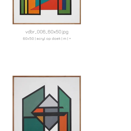
vdbr_006_60x50.jpg
60x50 | acryl op doek | m | +