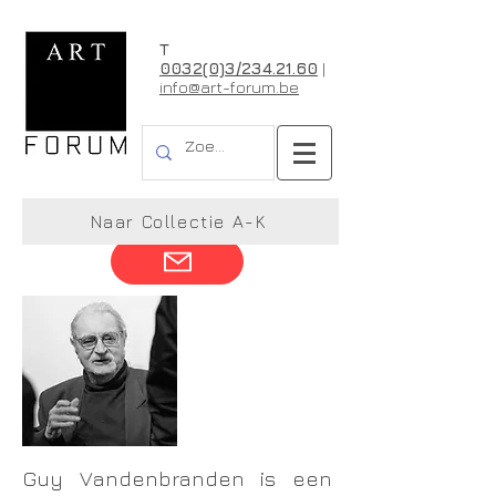
T
0032(0)3/234.21.60
|
info@art-forum.be
Guy Vandenbranden
Naar Collectie A-K
Guy Vandenbranden is een