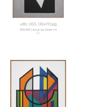
vdbr_003_130x110.jpg
130x100 | acryl op doek | m
| +