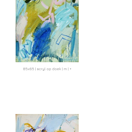
85x65 | acryl op doek | m | +