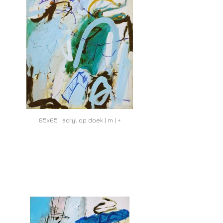
85x65 | acryl op doek | m | +