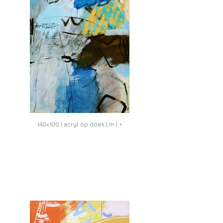
140x100 | acryl op doek | m | +