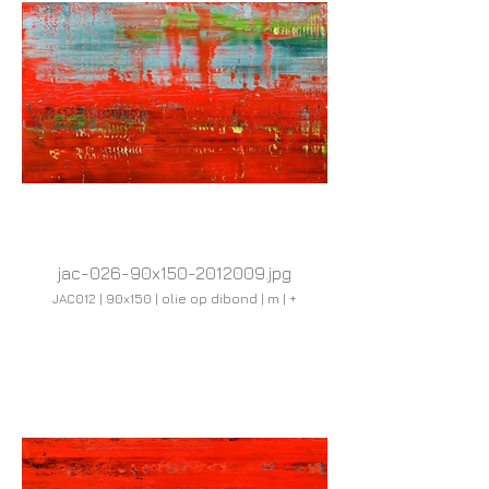
jac-026-90x150-2012009.jpg
JAC012 | 90x150 | olie op dibond | m | +