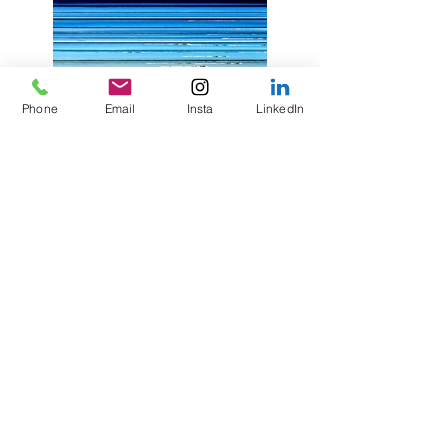
Phone
Email
Insta
LinkedIn
2019012_150x115_s.jpg
JAC018 | 150x115 | olie op dibond | 4b50 | m | +