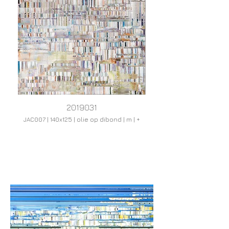
2019031
JAC007 | 140x125 | olie op dibond | m | +