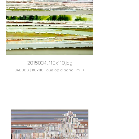
2015034_110x110.jpg
JAC006 | 110x110 | olie op dibond | m | +