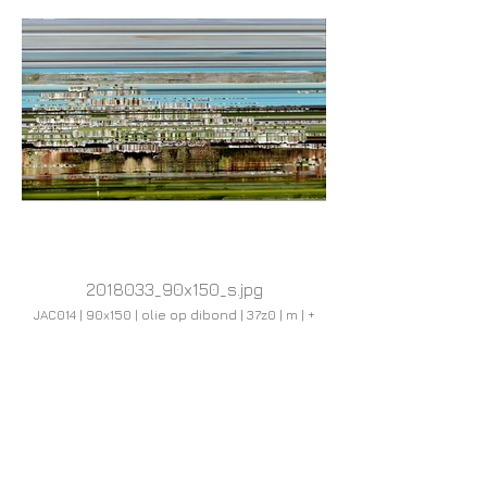
2018033_90x150_s.jpg
JAC014 | 90x150 | olie op dibond | 37z0 | m | +