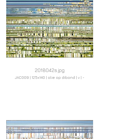
2018042s.jpg
JAC009 | 125x140 | olie op dibond | v | -