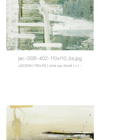
jac-006-402-110x110_bs.jpg
JAC004 | 110x110 | olie op doek | v | -