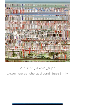
2018021_95x95_s.jpg
JAC017 | 95x95 | olie op dibond | b600 | m | +