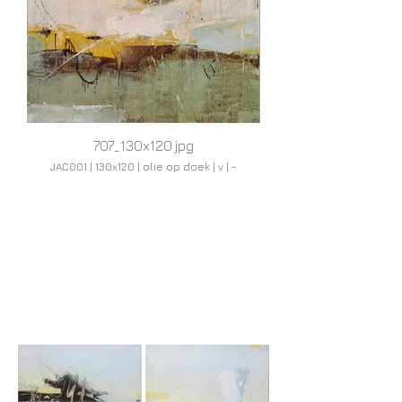
707_130x120.jpg
JAC001 | 130x120 | olie op doek | v | -