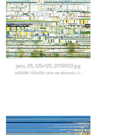
jaco_05_125x125_2019003.jpg
JAC008 | 125x125 | olie op dibond | v | -