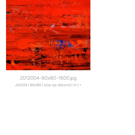
2012004-80x80-1800.jpg
JAC013 | 80x80 | olie op dibond | m | +