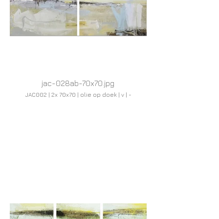
jac-028ab-70x70.jpg
JAC002 | 2x 70x70 | olie op doek | v | -