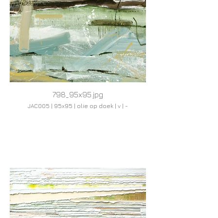
798_95x95.jpg
JAC005 | 95x95 | olie op doek | v | -