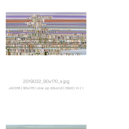
2019032_90x170_s.jpg
JAC016 | 90x170 | olie op dibond | 39z0 | m | +