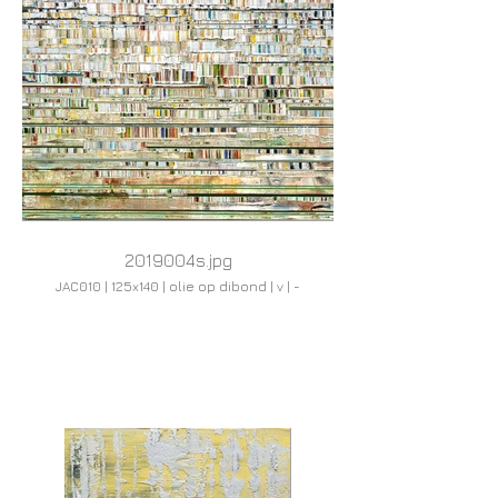
2019004s.jpg
JAC010 | 125x140 | olie op dibond | v | -