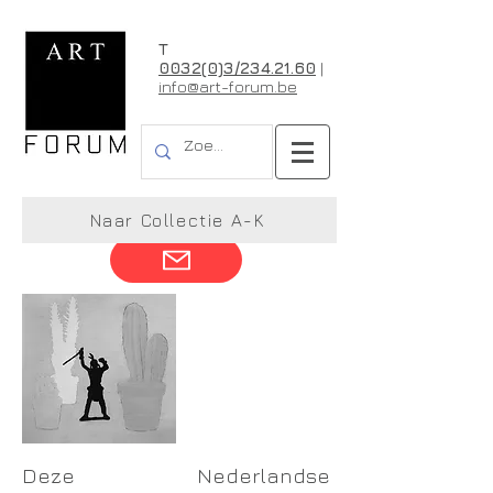
T
0032(0)3/234.21.60
|
info@art-forum.be
Raymond Voeten
Naar Collectie A-K
Deze Nederlandse