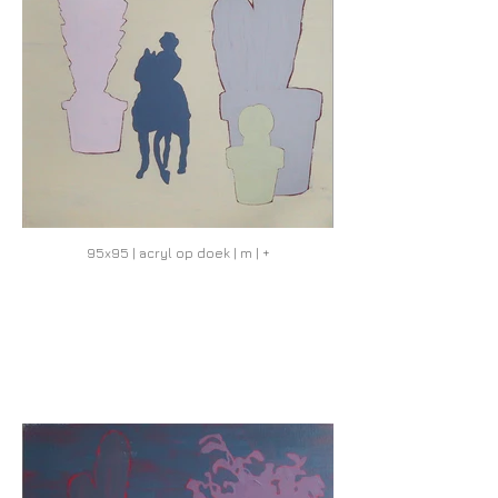
95x95 | acryl op doek | m | +