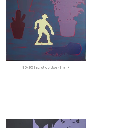
95x95 | acryl op doek | m | +