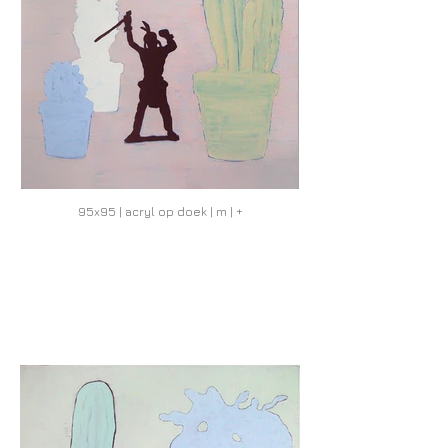
95x95 | acryl op doek | m | +