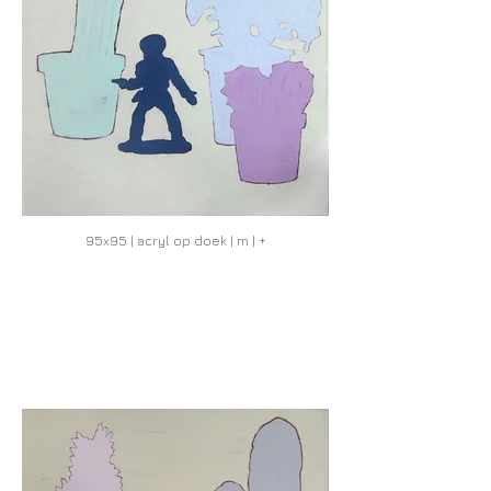
95x95 | acryl op doek | m | +