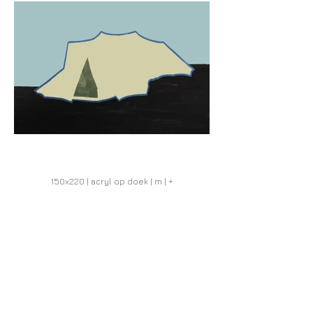
150x220 | acryl op doek | m | +