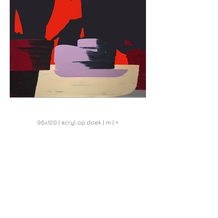
96x120 | acryl op doek | m | +