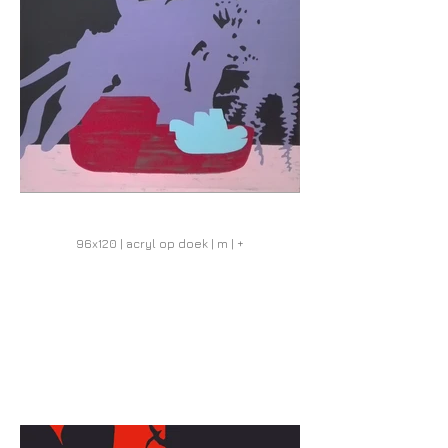
96x120 | acryl op doek | m | +